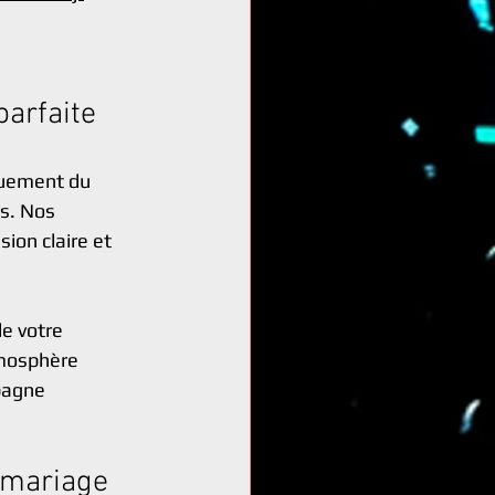
arfaite
quement du 
s. Nos 
ion claire et 
e votre 
mosphère 
pagne 
 mariage