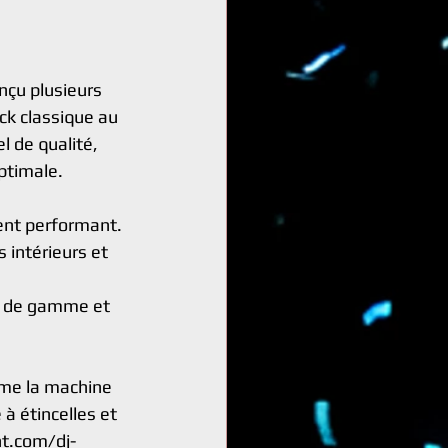
çu plusieurs 
ck classique au 
l de qualité, 
ptimale.
ent performant.
intérieurs et 
ut de gamme et 
mme la machine 
à étincelles et 
t.com/dj-