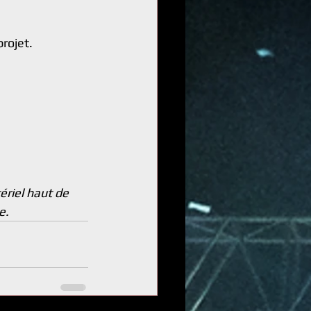
rojet. 
 
ériel haut de 
e.