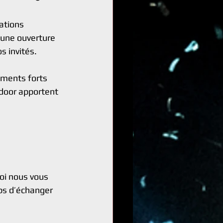
ations 
 une ouverture 
s invités.
oments forts 
ndoor apportent 
oi nous vous 
s d’échanger 