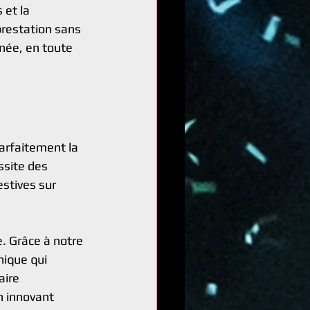
et la 
restation sans 
rnée, en toute 
parfaitement la 
ssite des 
stives sur 
 Grâce à notre 
ique qui 
aire 
n innovant 