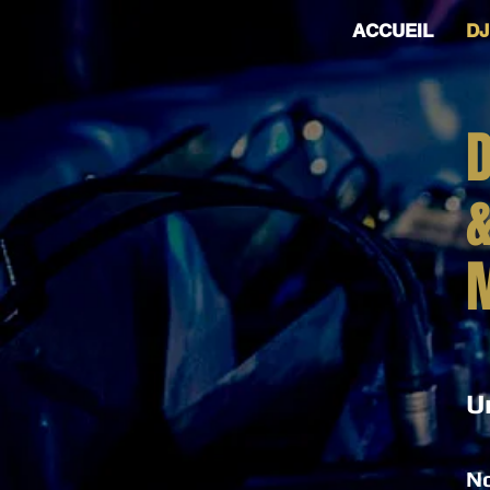
ACCUEIL
DJ
M
U
No