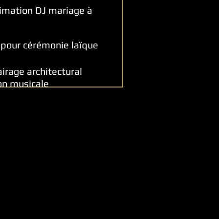
mation DJ mariage à
els pour cérémonie laïque
airage architectural
on musicale