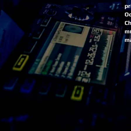
pr
Oc
Ch
mu
ma