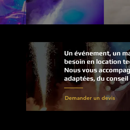
Un événement, un ma
besoin en location t
Nous vous accompagn
adaptées, du conseil 
Demander un devis