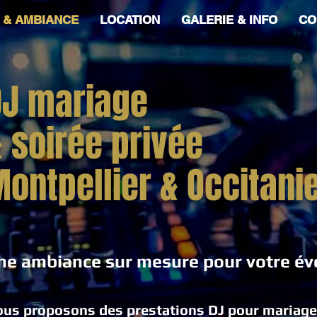
 & AMBIANCE
LOCATION
GALERIE & INFO
CO
DJ mariage
&
soirée privée
ontpellier & Occitani
ne ambiance sur mesure pour votre é
us proposons des prestations DJ pour mariage