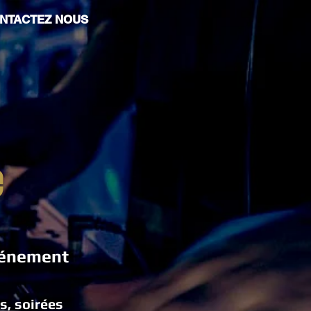
NTACTEZ NOUS
e
vénement
s, soirées