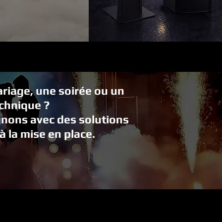
riage, une soirée ou un
echnique ?
ons avec des solutions
à la mise en place.