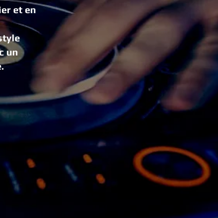
er et en
style
c un
.
 de
itable
biance
réussie.