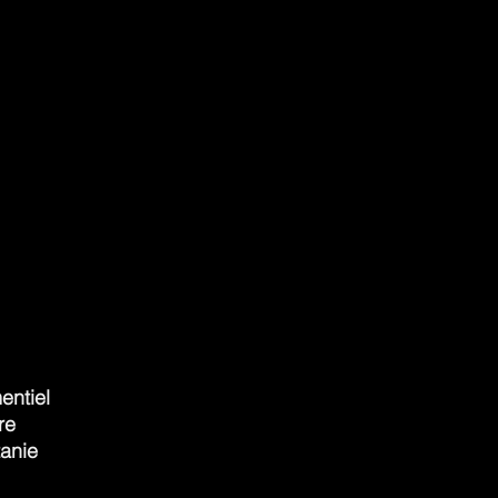
entiel
ère
tanie