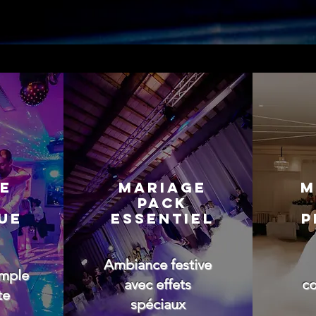
e
MARIAGE
M
PACK
UE
ESSENTIEL
P
Ambiance festive
imple
avec effets
co
te
spéciaux