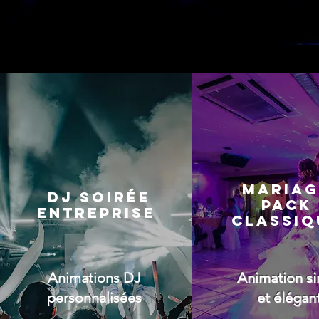
MAriag
DJ Soirée
PACK
ENTREPRISE
CLASSIQ
Animations DJ
Animation s
personnalisées
et élégan