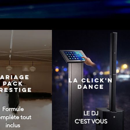
ARIAGE
LA CLICK'N
PACK
DANCE
RESTIGE
Formule
LE DJ
mplète tout
C'EST VOUS
inclus