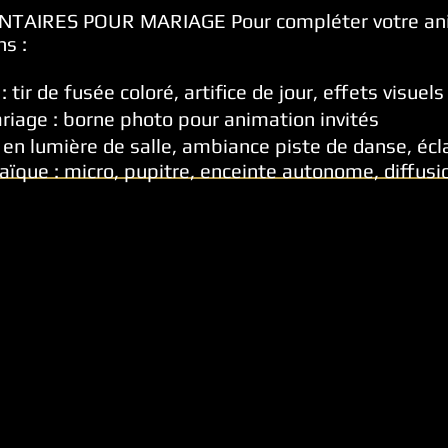
AIRES POUR MARIAGE Pour compléter votre ani
s :
e
:
tir de fusée coloré, artifice de jour, effets visu
riage : borne photo pour animation invités
 en lumière de salle, ambiance piste de danse, écl
aïque : micro, pupitre, enceinte autonome, diffusi