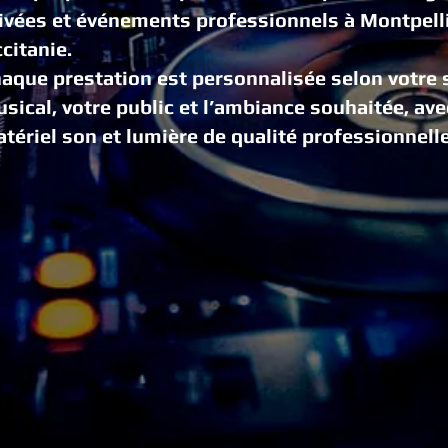
ivées et événements professionnels à Montpelli
citanie.
aque prestation est personnalisée selon votre 
sical, votre public et l’ambiance souhaitée, ave
tériel son et lumière de qualité professionnelle
Du matériel haut
gamme et une vér
maîtrise de l’am
pour une soirée 