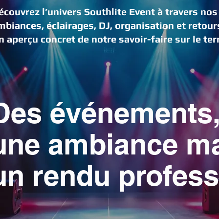
écouvrez l’univers Southlite Event à travers no
mbiances, éclairages, DJ, organisation et retour
n aperçu concret de notre savoir-faire sur le ter
Des événements
une ambiance maî
un rendu profess