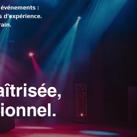
s événements :
s d’expérience.
rain.
,
trisée,
ionnel.