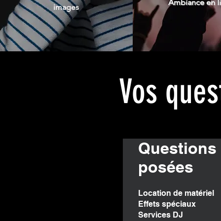
Ambiance en l
images
Vos quest
Questions
posées
Location de matériel
Effets spéciaux
Services DJ