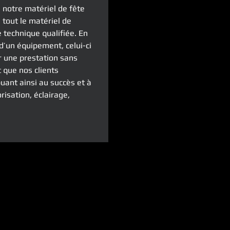
e notre matériel de fête
tout le matériel de
 technique qualifiée. En
d’un équipement, celui-ci
 une prestation sans
 que nos clients
buant ainsi au succès et à
risation, éclairage,