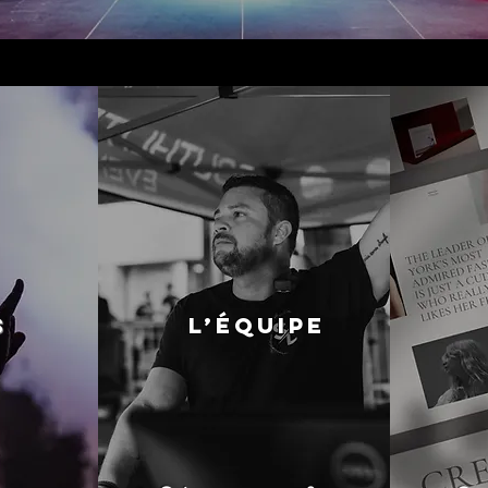
S
L’ÉQUIPE