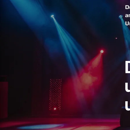
D
a
U