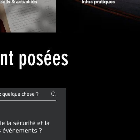
eils & actualités
Infos pratiques
ent posées
la sécurité et la
des événements ?