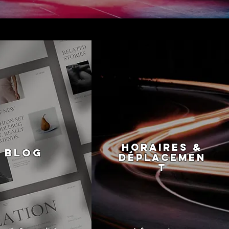
Horaires &
Blog
déplacemen
t