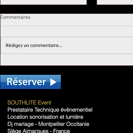
Commentaires
Rédigez un commentaire...
Louer un écran géant pour vos
Obtenir un d
événements dans l'Hérault :
personnalisé
location écran événement
hérault
SOUTHLITE Event
Prestataire Technique évènementiel
Location
sonorisation
et lumière
Dj mariage
-
Montpellier Occitanie
Siège Aimargues -
France