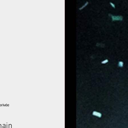
privée
main