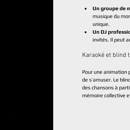
Un groupe de m
musique du monde
unique.
Un DJ professi
invités. Il peut
Karaoké et blind 
Pour une animation pl
de s’amuser. Le blind
des chansons à partir
mémoire collective e