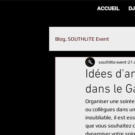
ACCUEIL
DJ
Blog, SOUTHLITE Event
southlite event
21 a
Idées d'a
dans le G
Organiser une soirée
ou collègues dans un
inoubliable, il est e
que vous souhaitez cr
dynamiser votre soir