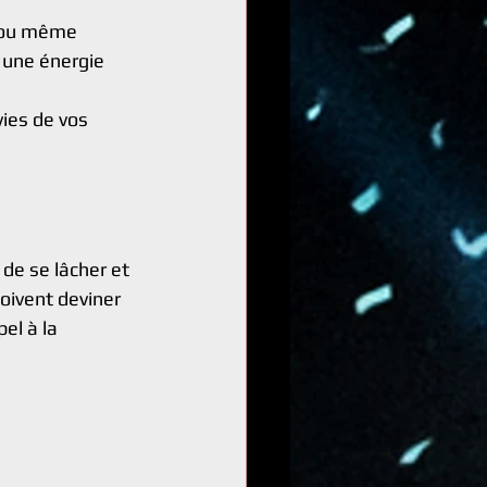
e ou même 
 une énergie 
vies de vos 
 de se lâcher et 
doivent deviner 
el à la 