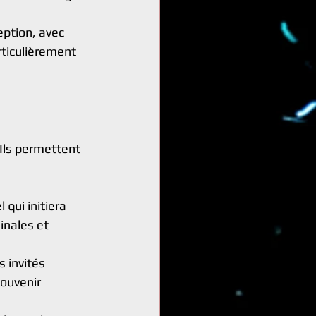
eption, avec 
rticulièrement 
 Ils permettent 
qui initiera 
inales et 
s invités 
ouvenir 