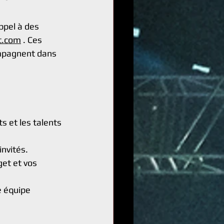
ppel à des 
t.com
 . Ces 
ompagnent dans 
s et les talents 
invités.
get et vos 
e équipe 