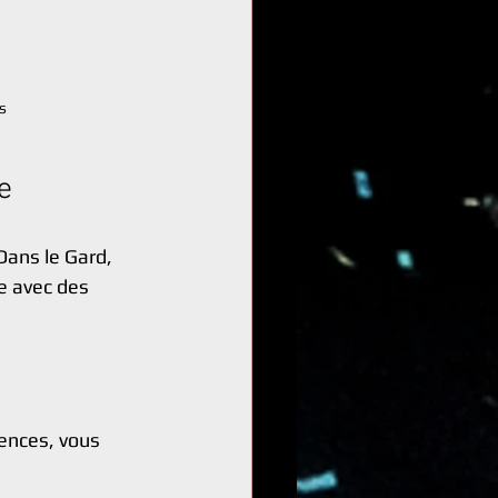
s
e
ans le Gard, 
e avec des 
ences, vous 