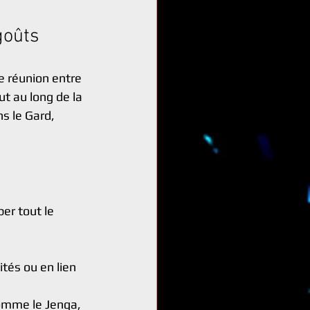
goûts
e réunion entre 
t au long de la 
s le Gard, 
er tout le 
ités ou en lien 
comme le Jenga, 